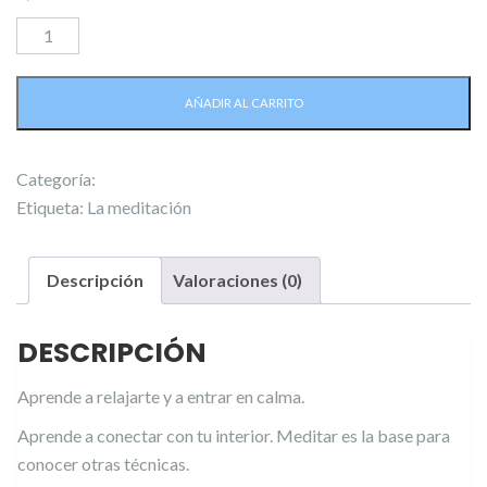
Video
2
de
AÑADIR AL CARRITO
8:
La
meditación
Categoría:
Nueva colección: “la Serie de Cambia tu Mundo”.
cantidad
Etiqueta:
La meditación
Descripción
Valoraciones (0)
DESCRIPCIÓN
Aprende a relajarte y a entrar en calma.
Aprende a conectar con tu interior. Meditar es la base para
conocer otras técnicas.