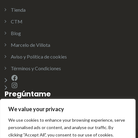
Tienda
CTM
Blog
Marcelo de Villota
Aviso y Política de cookies
Términos y Condiciones
Facebook
Instagram
Pregúntame
We value your privacy
info@marcelodevillota.com
We use cookies to enhance your browsing experience, serve
personalised ads or content, and analyse our traffic. By
clicking "Accept All", you consent to our use of cookies.